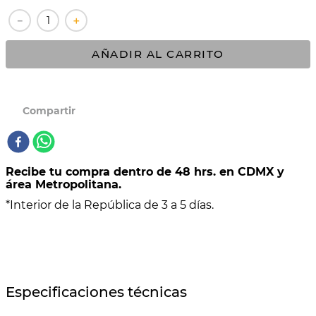
－
＋
10
.
COMAL
AÑADIR AL CARRITO
Recibe tu compra dentro de 48 hrs. en CDMX y
área Metropolitana.
*Interior de la República de 3 a 5 días.
Especificaciones técnicas