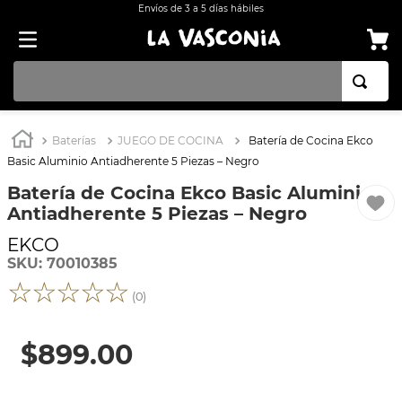
Envíos de 3 a 5 días hábiles
TÉRMINOS MÁS BUSCADOS
Baterías
JUEGO DE COCINA
Batería de Cocina Ekco
1
.
BATERÍA COCINA EKCO ALUMINIO ANTIADHERENTE 32 PIEZAS
Basic Aluminio Antiadherente 5 Piezas – Negro
2
.
BATERÍA COCINA CON ANTIADHERENTE EKCO 32 PIEZAS ALUMINIO
Batería de Cocina Ekco Basic Aluminio
Antiadherente 5 Piezas – Negro
3
.
OLLA
EKCO
4
.
ARROCERA
SKU
:
70010385
5
.
SARTEN
☆
☆
☆
☆
☆
(
0
)
6
.
INDUCCIÓN
7
.
VAPORERAS
$
899
.
00
8
.
ACERO INOXIDABLE
9
.
BATERÍA