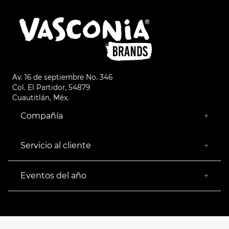
Av. 16 de septiembre No. 346
Col. El Partidor, 54879
Cuautitlán, Méx.
Compañía
+
¿Quiénes somos?
Empresa Socialmente Responsable
Servicio al cliente
+
Encuentra tu Tienda más Cercana
Facturación
Devoluciones
Eventos del año
+
Rastrear pedido
Buen Fin
Venta al mayoreo
Hot Sale
Términos y Condiciones
El Balón está en nuestra cancha
Aviso de Privacidad