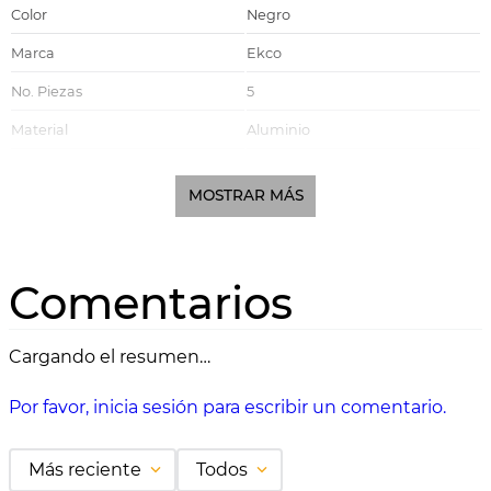
Color
Negro
Marca
Ekco
No. Piezas
5
Material
Aluminio
Recubrimiento
Antiadherente
MOSTRAR MÁS
Mango
Baquelita
Estufa Eléctrica, Estufa de Gas,
Compatible con
Estufa Vitrocerámica
Comentarios
Linea
Basic
Cargando el resumen…
Por favor, inicia sesión para escribir un comentario.
Más reciente
Todos