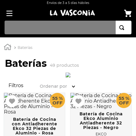
Envíos de 3 a 5 días hábiles
TÉRMINOS MÁS BUSCADOS
Baterías
1
.
BATERÍA COCINA EKCO ALUMINIO ANTIADHERENTE 32 PIEZAS
Baterías
2
.
OLLA
49
productos
3
.
BATERÍA COCINA CON ANTIADHERENTE EKCO 32 PIEZAS ALUMINIO
4
.
ARROCERA
Filtros
Ordenar por
5
.
SARTEN
55 %
55 %
OFF
OFF
6
.
INDUCCIÓN
7
.
VAPORERAS
Batería de Cocina
Ekco Aluminio
Batería de Cocina
Antiadherente 32
con Antiadherente
8
.
ACERO INOXIDABLE
Piezas - Negro
Ekco 32 Piezas de
Aluminio - Rosa
EKCO
9
.
COMAL