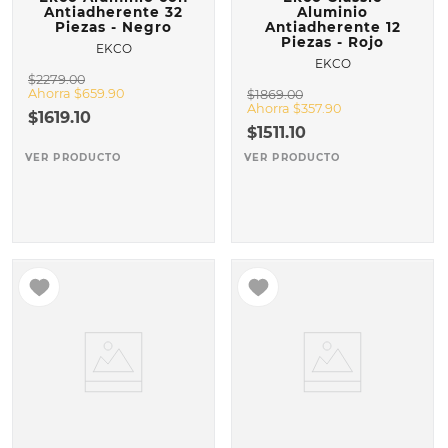
Antiadherente 32
Aluminio
Piezas - Negro
Antiadherente 12
Piezas - Rojo
EKCO
EKCO
$
2279
.
00
Ahorra
$
659
.
90
$
1869
.
00
Ahorra
$
357
.
90
$
1619
.
10
$
1511
.
10
VER PRODUCTO
VER PRODUCTO