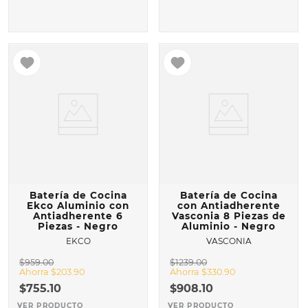
Batería de Cocina
Batería de Cocina
Ekco Aluminio con
con Antiadherente
Antiadherente 6
Vasconia 8 Piezas de
Piezas - Negro
Aluminio - Negro
EKCO
VASCONIA
$
959
.
00
$
1239
.
00
Ahorra
$
203
.
90
Ahorra
$
330
.
90
$
755
.
10
$
908
.
10
VER PRODUCTO
VER PRODUCTO