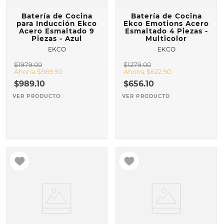
Batería de Cocina
Batería de Cocina
para Inducción Ekco
Ekco Emotions Acero
Acero Esmaltado 9
Esmaltado 4 Piezas -
Piezas - Azul
Multicolor
EKCO
EKCO
$
1979
.
00
$
1279
.
00
Ahorra
$
989
.
90
Ahorra
$
622
.
90
$
989
.
10
$
656
.
10
VER PRODUCTO
VER PRODUCTO