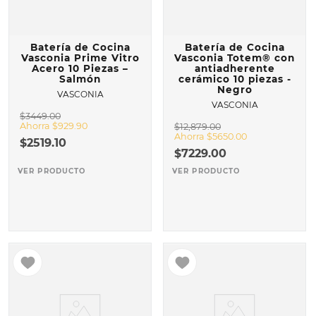
Batería de Cocina
Batería de Cocina
Vasconia Prime Vitro
Vasconia Totem® con
Acero 10 Piezas –
antiadherente
Salmón
cerámico 10 piezas -
Negro
VASCONIA
VASCONIA
$
3449
.
00
Ahorra
$
929
.
90
$
12
,
879
.
00
Ahorra
$
5650
.
00
$
2519
.
10
$
7229
.
00
VER PRODUCTO
VER PRODUCTO