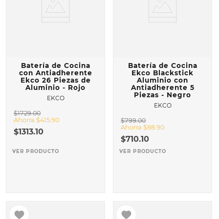
Batería de Cocina
Batería de Cocina
con Antiadherente
Ekco Blackstick
Ekco 26 Piezas de
Aluminio con
Aluminio - Rojo
Antiadherente 5
Piezas - Negro
EKCO
EKCO
$
1729
.
00
Ahorra
$
415
.
90
$
799
.
00
Ahorra
$
88
.
90
$
1313
.
10
$
710
.
10
VER PRODUCTO
VER PRODUCTO