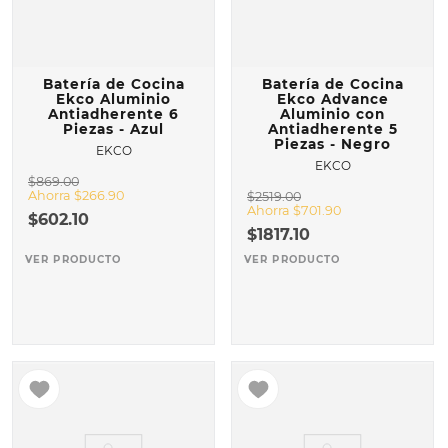
Batería de Cocina
Batería de Cocina
Ekco Aluminio
Ekco Advance
Antiadherente 6
Aluminio con
Piezas - Azul
Antiadherente 5
Piezas - Negro
EKCO
EKCO
$
869
.
00
Ahorra
$
266
.
90
$
2519
.
00
Ahorra
$
701
.
90
$
602
.
10
$
1817
.
10
VER PRODUCTO
VER PRODUCTO