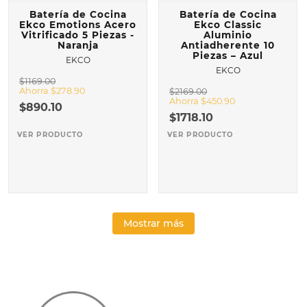
Batería de Cocina
Batería de Cocina
Ekco Emotions Acero
Ekco Classic
Vitrificado 5 Piezas -
Aluminio
Naranja
Antiadherente 10
Piezas – Azul
EKCO
EKCO
$
1169
.
00
Ahorra
$
278
.
90
$
2169
.
00
Ahorra
$
450
.
90
$
890
.
10
$
1718
.
10
VER PRODUCTO
VER PRODUCTO
Mostrar más