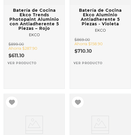
Batería de Cocina
Batería de Cocina
Ekco Trends
Ekco Aluminio
Photopaint Aluminio
Antiadherente 5
con Antiadherente 5
Piezas - Violeta
Piezas – Rojo
EKCO
EKCO
$
869
.
00
Ahorra
$
158
.
90
$
899
.
00
Ahorra
$
287
.
90
$
710
.
10
$
611
.
10
VER PRODUCTO
VER PRODUCTO