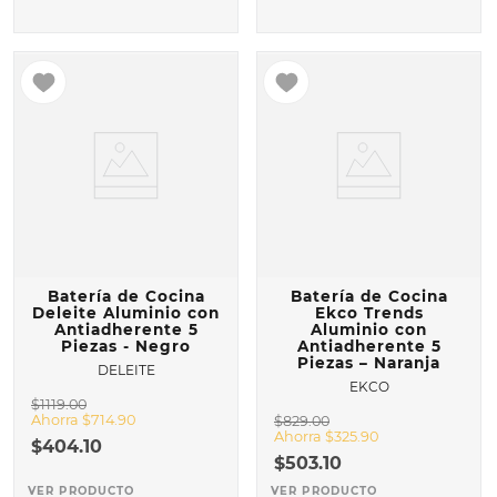
Batería de Cocina
Batería de Cocina
Deleite Aluminio con
Ekco Trends
Antiadherente 5
Aluminio con
Piezas - Negro
Antiadherente 5
Piezas – Naranja
DELEITE
EKCO
$
1119
.
00
Ahorra
$
714
.
90
$
829
.
00
Ahorra
$
325
.
90
$
404
.
10
$
503
.
10
VER PRODUCTO
VER PRODUCTO