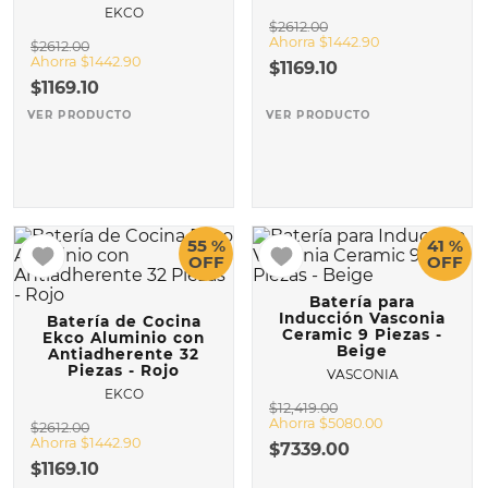
EKCO
$
2612
.
00
10
.
BATERÍA
Ahorra
$
1442
.
90
$
2612
.
00
Ahorra
$
1442
.
90
$
1169
.
10
$
1169
.
10
VER PRODUCTO
VER PRODUCTO
55 %
41 %
OFF
OFF
Batería para
Inducción Vasconia
Batería de Cocina
Ceramic 9 Piezas -
Ekco Aluminio con
Beige
Antiadherente 32
Piezas - Rojo
VASCONIA
EKCO
$
12
,
419
.
00
Ahorra
$
5080
.
00
$
2612
.
00
Ahorra
$
1442
.
90
$
7339
.
00
$
1169
.
10