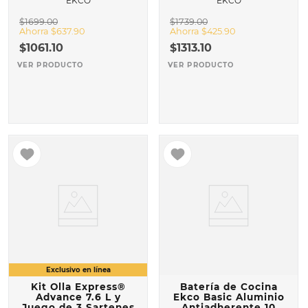
EKCO
EKCO
$
1699
.
00
$
1739
.
00
Ahorra
$
637
.
90
Ahorra
$
425
.
90
$
1061
.
10
$
1313
.
10
VER PRODUCTO
VER PRODUCTO
Kit Olla Express®
Batería de Cocina
Advance 7.6 L y
Ekco Basic Aluminio
Juego de 3 Sartenes
Antiadherente 10