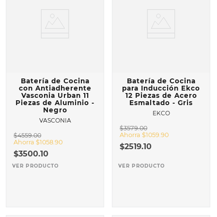
Batería de Cocina
Batería de Cocina
con Antiadherente
para Inducción Ekco
Vasconia Urban 11
12 Piezas de Acero
Piezas de Aluminio -
Esmaltado - Gris
Negro
EKCO
VASCONIA
$
3579
.
00
Ahorra
$
1059
.
90
$
4559
.
00
Ahorra
$
1058
.
90
$
2519
.
10
$
3500
.
10
VER PRODUCTO
VER PRODUCTO