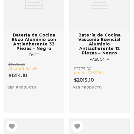
Batería de Cocina
Batería de Cocina
Ekco Aluminio con
Vasconia Esencial
Antiadherente 33
Aluminio
Piezas - Negro
Antiadherente 12
Piezas – Negro
EKCO
VASCONIA
$
1679
.
00
Ahorra
$
464
.
90
$
2779
.
00
Ahorra
$
763
.
90
$
1214
.
10
$
2015
.
10
VER PRODUCTO
VER PRODUCTO