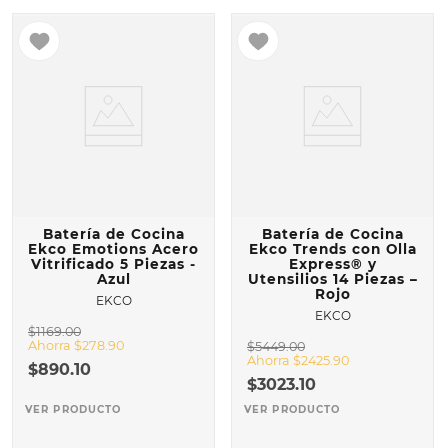
Batería de Cocina
Batería de Cocina
Ekco Emotions Acero
Ekco Trends con Olla
Vitrificado 5 Piezas -
Express® y
Azul
Utensilios 14 Piezas –
Rojo
EKCO
EKCO
$
1169
.
00
Ahorra
$
278
.
90
$
5449
.
00
Ahorra
$
2425
.
90
$
890
.
10
$
3023
.
10
VER PRODUCTO
VER PRODUCTO