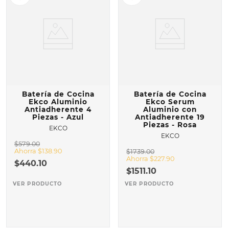
Batería de Cocina
Batería de Cocina
Ekco Aluminio
Ekco Serum
Antiadherente 4
Aluminio con
Piezas - Azul
Antiadherente 19
Piezas - Rosa
EKCO
EKCO
$
579
.
00
Ahorra
$
138
.
90
$
1739
.
00
Ahorra
$
227
.
90
$
440
.
10
$
1511
.
10
VER PRODUCTO
VER PRODUCTO