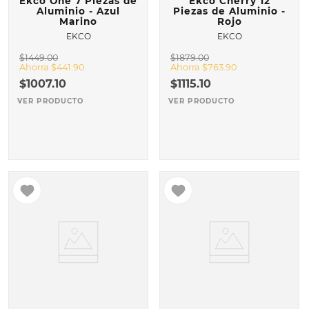
Ekco One 7 Piezas de
Ekco Cherry 12
Aluminio - Azul
Piezas de Aluminio -
Marino
Rojo
EKCO
EKCO
$
1449
.
00
$
1879
.
00
Ahorra
$
441
.
90
Ahorra
$
763
.
90
$
1007
.
10
$
1115
.
10
VER PRODUCTO
VER PRODUCTO