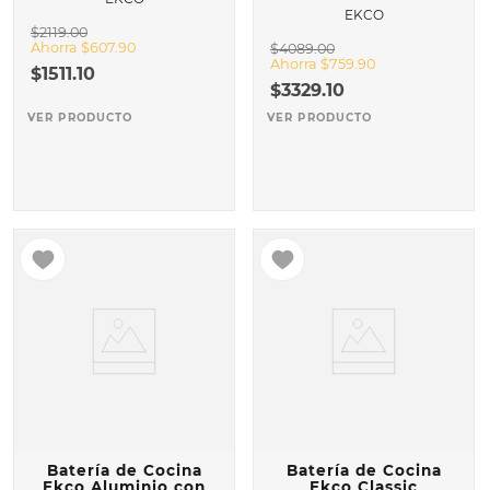
EKCO
$
2119
.
00
Ahorra
$
607
.
90
$
4089
.
00
Ahorra
$
759
.
90
$
1511
.
10
$
3329
.
10
VER PRODUCTO
VER PRODUCTO
Batería de Cocina
Batería de Cocina
Ekco Aluminio con
Ekco Classic