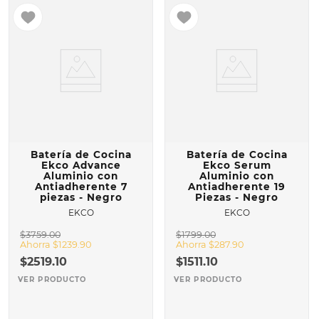
Batería de Cocina
Batería de Cocina
Ekco Advance
Ekco Serum
Aluminio con
Aluminio con
Antiadherente 7
Antiadherente 19
piezas - Negro
Piezas - Negro
EKCO
EKCO
$
3759
.
00
$
1799
.
00
Ahorra
$
1239
.
90
Ahorra
$
287
.
90
$
2519
.
10
$
1511
.
10
VER PRODUCTO
VER PRODUCTO