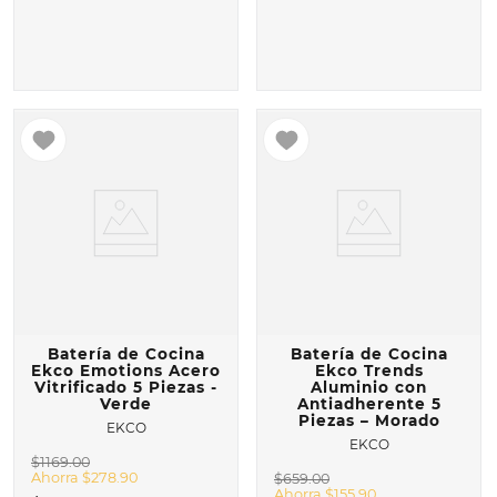
Batería de Cocina
Batería de Cocina
Ekco Emotions Acero
Ekco Trends
Vitrificado 5 Piezas -
Aluminio con
Verde
Antiadherente 5
Piezas – Morado
EKCO
EKCO
$
1169
.
00
Ahorra
$
278
.
90
$
659
.
00
Ahorra
$
155
.
90