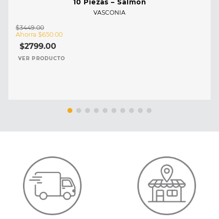
10 Piezas – Salmón
VASCONIA
$
3449
.
00
Ahorra
$
650
.
00
$
2799
.
00
VER PRODUCTO