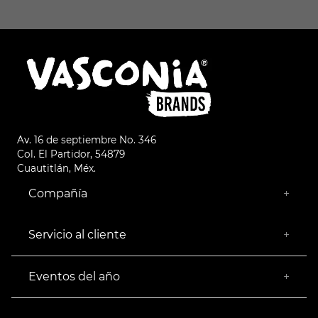
Av. 16 de septiembre No. 346
Col. El Partidor, 54879
Cuautitlán, Méx.
Compañía
+
¿Quiénes somos?
Empresa Socialmente Responsable
Servicio al cliente
+
Encuentra tu Tienda más Cercana
Facturación
Devoluciones
Eventos del año
+
Rastrear pedido
Buen Fin
Venta al mayoreo
Hot Sale