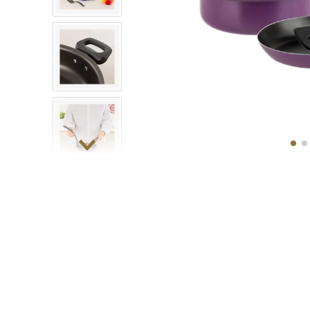
10
.
COM