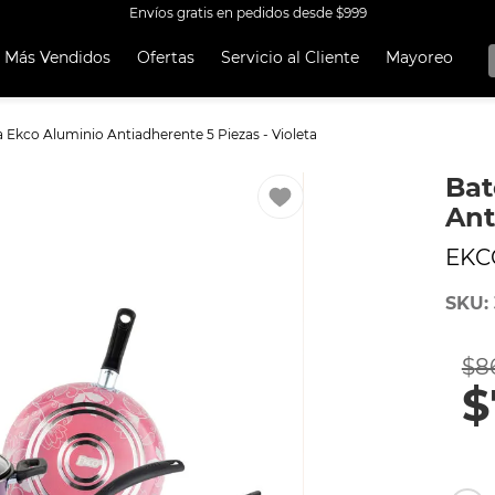
Envíos gratis en pedidos desde $999
Más Vendidos
Ofertas
Servicio al Cliente
Mayoreo
OS MÁS
OS
a Ekco Aluminio Antiadherente 5 Piezas - Violeta
A EKCO ALUMINIO ANTIADHERENTE 32 PIEZAS
Bat
 CON ANTIADHERENTE EKCO 32 PIEZAS ALUMINIO
Ant
A
EKC
OCERA
SKU
:
TEN
UCCIÓN
$
8
ORERAS
$
RO INOXIDABLE
ERÍA