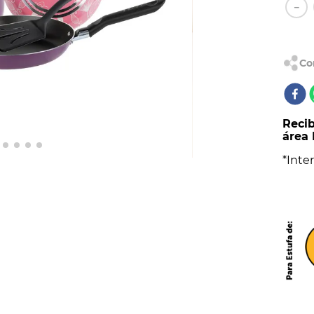
AL
－
Recib
área 
*Inter