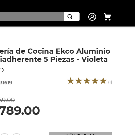
ería de Cocina Ekco Aluminio
iadherente 5 Piezas - Violeta
O
★
★
★
★
★
(
1
)
31619
69
.
00
789
.
00