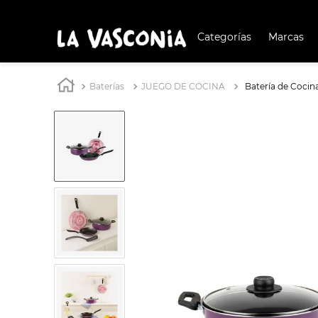
Categorías
Marcas
TÉRMIN
BUSCAD
Baterías
JUEGO DE COCINA
Batería de Cocin
1
.
BATERÍA COCIN
2
.
BATERÍA COCINA
3
.
OLL
4
.
ARR
5
.
SAR
6
.
IND
7
.
VAP
8
.
ACE
9
.
BAT