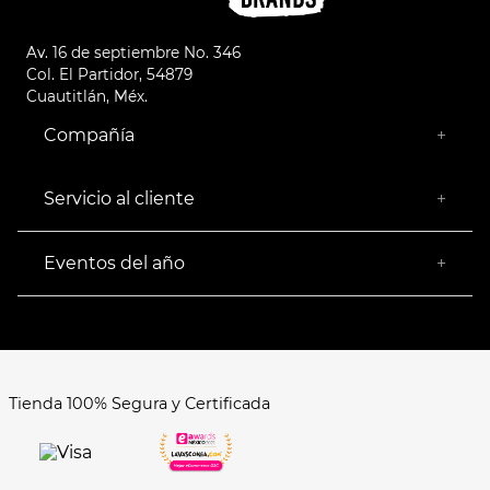
Av. 16 de septiembre No. 346
Col. El Partidor, 54879
Cuautitlán, Méx.
Compañía
+
¿Quiénes somos?
Empresa Socialmente Responsable
Servicio al cliente
+
Encuentra tu Tienda más Cercana
Facturación
Devoluciones
Eventos del año
+
Rastrear pedido
Buen Fin
Venta al mayoreo
Hot Sale
Términos y Condiciones
El Balón está en nuestra cancha
Aviso de Privacidad
FAQ's
Tienda 100% Segura y Certificada
Formas de Pago