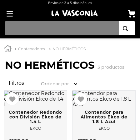
Envíos de 3 a 5 días hábiles
TÉRMINOS MÁS BUSCADOS
Contenedores
NO HERMÉTICOS
1
.
OLLA
NO HERMÉTICOS
2
.
BATERÍA COCINA CON ANTIADHERENTE EKCO 32 PIEZAS ALUMINIO
3
productos
3
.
ARROCERA
Filtros
Ordenar por
4
.
SARTEN
5
.
INDUCCIÓN
6
.
VAPORERAS
Contenedor Redondo
Contendor para
7
.
con División Ekco de
ACERO INOXIDABLE
Alimentos Ekco de
1.4 L
1.8 L Azul
8
.
BATERÍA
EKCO
EKCO
9
.
COMAL