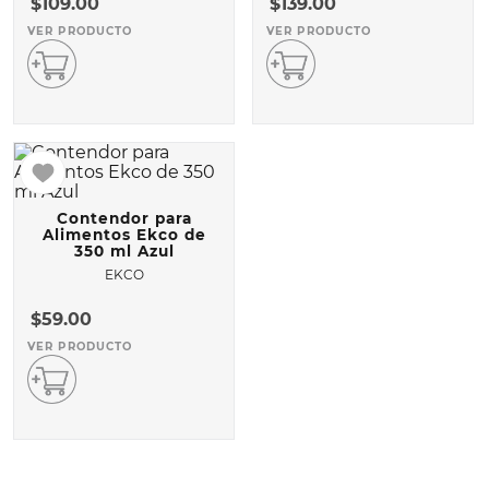
$
109
.
00
$
139
.
00
VER PRODUCTO
VER PRODUCTO
10
.
VASCONIA PRIMA
Contendor para
Alimentos Ekco de
350 ml Azul
EKCO
$
59
.
00
VER PRODUCTO