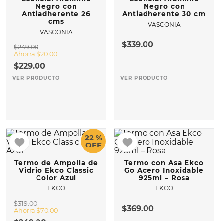
Negro con
Negro con
Antiadherente 26
Antiadherente 30 cm
10
.
COMAL
cms
VASCONIA
VASCONIA
$
339
.
00
$
249
.
00
Ahorra
$
20
.
00
$
229
.
00
VER PRODUCTO
VER PRODUCTO
22 %
OFF
Termo de Ampolla de
Termo con Asa Ekco
Vidrio Ekco Classic
Go Acero Inoxidable
Color Azul
925ml – Rosa
EKCO
EKCO
$
319
.
00
$
369
.
00
Ahorra
$
70
.
00