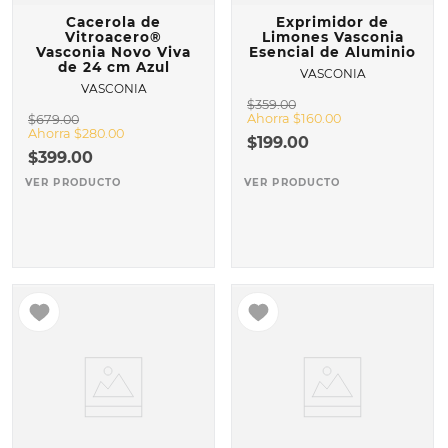
Cacerola de
Exprimidor de
Vitroacero®
Limones Vasconia
Vasconia Novo Viva
Esencial de Aluminio
de 24 cm Azul
VASCONIA
VASCONIA
$
359
.
00
Ahorra
$
160
.
00
$
679
.
00
Ahorra
$
280
.
00
$
199
.
00
$
399
.
00
VER PRODUCTO
VER PRODUCTO