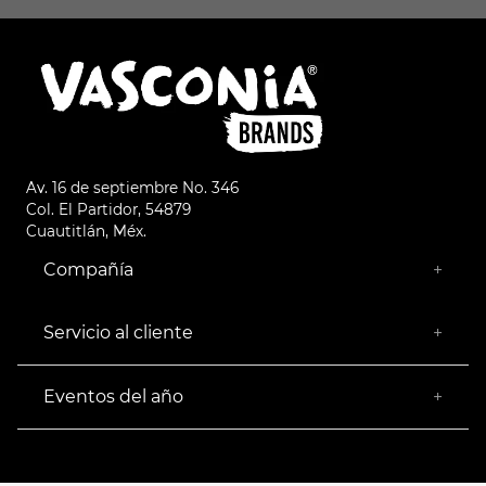
Av. 16 de septiembre No. 346
Col. El Partidor, 54879
Cuautitlán, Méx.
Compañía
+
¿Quiénes somos?
Empresa Socialmente Responsable
Servicio al cliente
+
Encuentra tu Tienda más Cercana
Facturación
Devoluciones
Eventos del año
+
Rastrear pedido
Buen Fin
Venta al mayoreo
Hot Sale
Términos y Condiciones
El Balón está en nuestra cancha