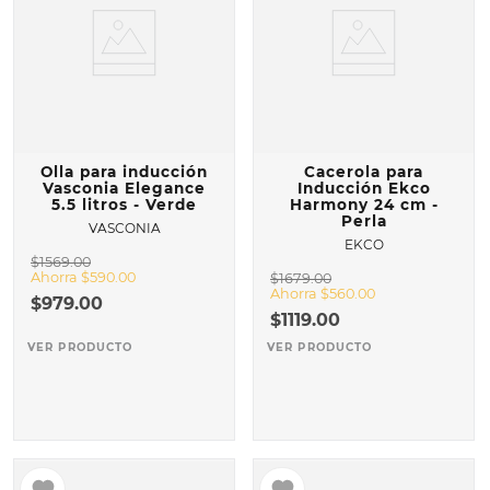
Olla para inducción
Cacerola para
Vasconia Elegance
Inducción Ekco
5.5 litros - Verde
Harmony 24 cm -
Perla
VASCONIA
EKCO
$
1569
.
00
Ahorra
$
590
.
00
$
1679
.
00
Ahorra
$
560
.
00
$
979
.
00
$
1119
.
00
VER PRODUCTO
VER PRODUCTO