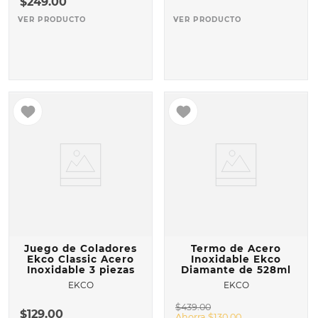
$
249
.
00
VER PRODUCTO
VER PRODUCTO
Juego de Coladores
Termo de Acero
Ekco Classic Acero
Inoxidable Ekco
Inoxidable 3 piezas
Diamante de 528ml
EKCO
EKCO
$
439
.
00
$
129
.
00
Ahorra
$
130
.
00