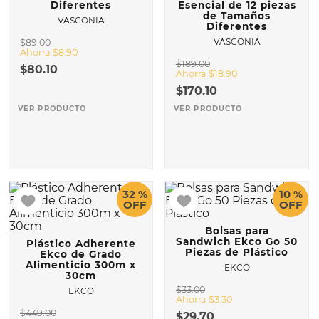
Diferentes
Esencial de 12 piezas
de Tamaños
VASCONIA
10
.
VASCONIA PRIMA
Diferentes
VASCONIA
$
89
.
00
Ahorra
$
8
.
90
$
189
.
00
$
80
.
10
Ahorra
$
18
.
90
$
170
.
10
VER PRODUCTO
VER PRODUCTO
32 %
10 %
OFF
OFF
Bolsas para
Sandwich Ekco Go 50
Plástico Adherente
Piezas de Plástico
Ekco de Grado
Alimenticio 300m x
EKCO
30cm
$
33
.
00
EKCO
Ahorra
$
3
.
30
$
449
.
00
$
29
.
70