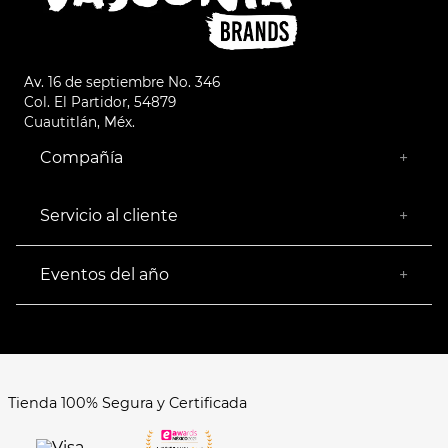
Av. 16 de septiembre No. 346
Col. El Partidor, 54879
Cuautitlán, Méx.
Compañía
+
¿Quiénes somos?
Empresa Socialmente Responsable
Servicio al cliente
+
Encuentra tu Tienda más Cercana
Facturación
Devoluciones
Eventos del año
+
Rastrear pedido
Buen Fin
Venta al mayoreo
Hot Sale
Términos y Condiciones
El Balón está en nuestra cancha
Aviso de Privacidad
FAQ's
Tienda 100% Segura y Certificada
Formas de Pago