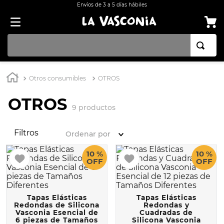
Envíos de 3 a 5 días hábiles
TÉRMINOS MÁS BUSCADOS
Otros consumibles
OTROS
1
.
OLLA
OTROS
2
.
BATERÍA COCINA CON ANTIADHERENTE EKCO 32 PIEZAS ALUMINIO
9
productos
3
.
ARROCERA
Filtros
Ordenar por
4
.
SARTEN
5
.
INDUCCIÓN
10 %
10 %
OFF
OFF
6
.
VAPORERAS
7
.
ACERO INOXIDABLE
Tapas Elásticas
Tapas Elásticas
8
.
BATERÍA
Redondas de Silicona
Redondas y
Vasconia Esencial de
Cuadradas de
6 piezas de Tamaños
Silicona Vasconia
9
.
COMAL