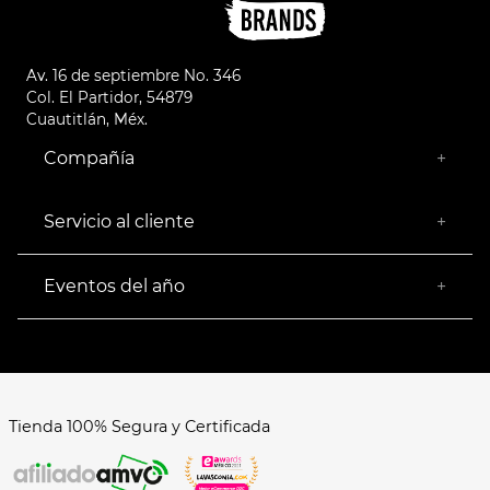
Av. 16 de septiembre No. 346
Col. El Partidor, 54879
Cuautitlán, Méx.
Compañía
+
¿Quiénes somos?
Empresa Socialmente Responsable
Servicio al cliente
+
Encuentra tu Tienda más Cercana
Facturación
Devoluciones
Eventos del año
+
Rastrear pedido
Buen Fin
Venta al mayoreo
Hot Sale
Términos y Condiciones
El Balón está en nuestra cancha
Aviso de Privacidad
FAQ's
Tienda 100% Segura y Certificada
Formas de Pago