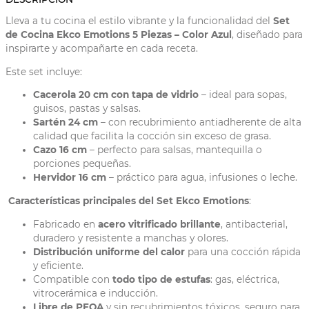
Lleva a tu cocina el estilo vibrante y la funcionalidad del
Set
de Cocina Ekco Emotions 5 Piezas – Color Azul
, diseñado para
inspirarte y acompañarte en cada receta.
Este set incluye:
Cacerola 20 cm con tapa de vidrio
– ideal para sopas,
guisos, pastas y salsas.
Sartén 24 cm
– con recubrimiento antiadherente de alta
calidad que facilita la cocción sin exceso de grasa.
Cazo 16 cm
– perfecto para salsas, mantequilla o
porciones pequeñas.
Hervidor 16 cm
– práctico para agua, infusiones o leche.
Características principales del Set Ekco Emotions
:
Fabricado en
acero vitrificado brillante
, antibacterial,
duradero y resistente a manchas y olores.
Distribución uniforme del calor
para una cocción rápida
y eficiente.
Compatible con
todo tipo de estufas
: gas, eléctrica,
vitrocerámica e inducción.
Libre de PFOA
y sin recubrimientos tóxicos, seguro para