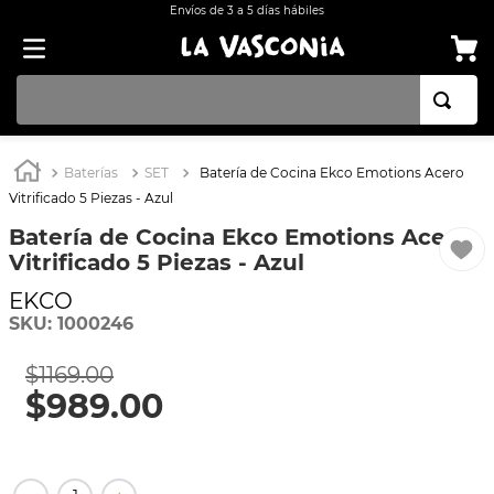
Envíos de 3 a 5 días hábiles
TÉRMINOS MÁS BUSCADOS
Baterías
SET
Batería de Cocina Ekco Emotions Acero
1
.
OLLA
Vitrificado 5 Piezas - Azul
2
.
BATERÍA COCINA CON ANTIADHERENTE EKCO 32 PIEZAS ALUMINIO
Batería de Cocina Ekco Emotions Acero
Vitrificado 5 Piezas - Azul
3
.
ARROCERA
EKCO
4
.
SARTEN
SKU
:
1000246
5
.
INDUCCIÓN
$
1169
.
00
6
.
VAPORERAS
$
989
.
00
7
.
ACERO INOXIDABLE
8
.
BATERÍA
9
.
COMAL