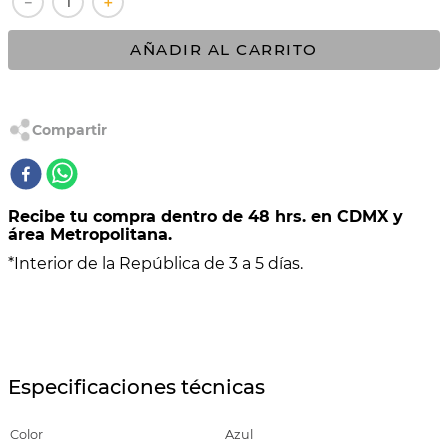
－
＋
10
.
VASCONIA PRIMA
AÑADIR AL CARRITO
Recibe tu compra dentro de 48 hrs. en CDMX y
área Metropolitana.
*Interior de la República de 3 a 5 días.
Especificaciones técnicas
Color
Azul