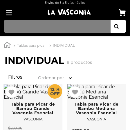
Envíos de 3 a 5 días hábiles
TÉRMINOS MÁS BUSCADOS
Tablas para picar
INDIVIDUAL
1
.
BATERÍA COCINA EKCO ALUMINIO ANTIADHERENTE 32 PIEZAS
INDIVIDUAL
2
.
BATERÍA COCINA CON ANTIADHERENTE EKCO 32 PIEZAS ALUMINIO
8
productos
3
.
OLLA
Filtros
Ordenar por
4
.
ARROCERA
5
.
INDUCCIÓN
12 %
OFF
6
.
SARTEN
Tabla para Picar de
Tabla para Picar de
7
.
VAPORERAS
Bambú Grande
Bambú Mediana
Vasconia Esencial
Vasconia Esencial
8
.
BATERÍA
VASCONIA
VASCONIA
$
259
.
00
9
.
ACERO INOXIDABLE