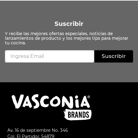
Suscribir
Suscribir
Av. 16 de septiembre No. 346
Col. El Partidor, 54879