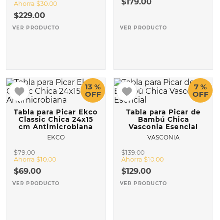
$
179
.
00
Ahorra
$
30
.
00
$
229
.
00
10
.
COMAL
VER PRODUCTO
VER PRODUCTO
13 %
7 %
OFF
OFF
Tabla para Picar Ekco
Tabla para Picar de
Classic Chica 24x15
Bambú Chica
cm Antimicrobiana
Vasconia Esencial
EKCO
VASCONIA
$
79
.
00
$
139
.
00
Ahorra
$
10
.
00
Ahorra
$
10
.
00
$
69
.
00
$
129
.
00
VER PRODUCTO
VER PRODUCTO