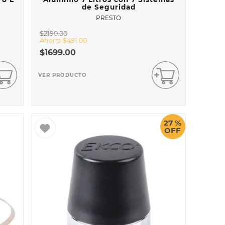
de Seguridad
PRESTO
$
2190
.
00
Ahorra
$
491
.
00
$
1699
.
00
VER PRODUCTO
27 %
OFF