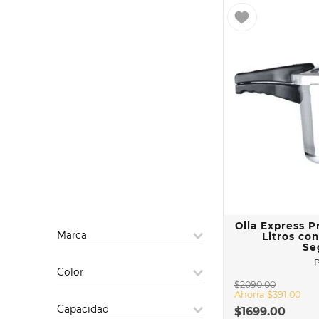
Olla Express P
Marca
Litros co
Se
EKCO
Color
PRESTO
$
2090
.
00
Ahorra
$
391
.
00
Plata
Capacidad
$
1699
.
00