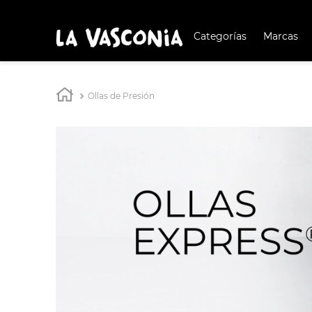
Categorías
Marcas
TÉRMIN
BUSCAD
1
.
BATERÍA COCIN
Ollas de Presión
2
.
BATERÍA COCINA
3
.
OLL
4
.
ARR
5
.
IND
6
.
SAR
7
.
VAP
8
.
BAT
9
.
ACE