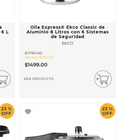
a
Olla Express® Ekco Classic de
 6 L
Aluminio 8 Litros con 6 Sistemas
de Seguridad
EKCO
$
1790
.
00
Ahorra
$
291
.
00
$
1499
.
00
VER PRODUCTO
23 %
23 %
OFF
OFF