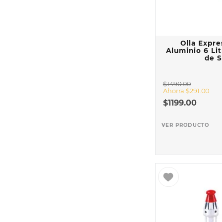
Olla Expr
Aluminio 6 Li
de 
$
1490
.
00
Ahorra
$
291
.
00
$
1199
.
00
VER PRODUCTO