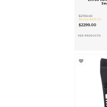
Se
$
2790
.
00
Ahorra
$
491
.
00
$
2299
.
00
VER PRODUCTO