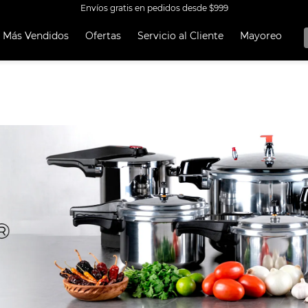
Envíos gratis en pedidos desde $999
Más Vendidos
Ofertas
Servicio al Cliente
Mayoreo
OS MÁS
OS
A EKCO ALUMINIO ANTIADHERENTE 32 PIEZAS
 CON ANTIADHERENTE EKCO 32 PIEZAS ALUMINIO
A
OCERA
UCCIÓN
TEN
ORERAS
ERÍA
RO INOXIDABLE