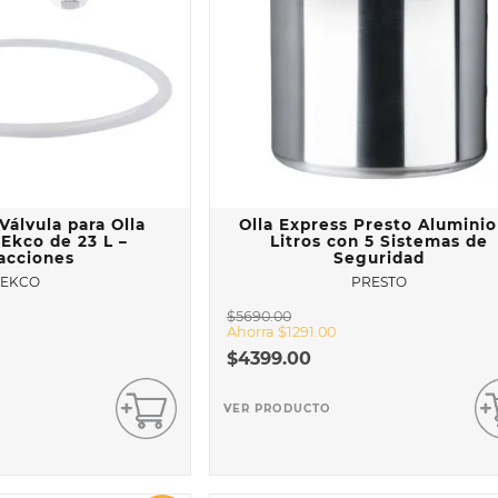
álvula para Olla
Olla Express Presto Aluminio
Ekco de 23 L –
Litros con 5 Sistemas de
acciones
Seguridad
EKCO
PRESTO
$
5690
.
00
Ahorra
$
1291
.
00
$
4399
.
00
VER PRODUCTO