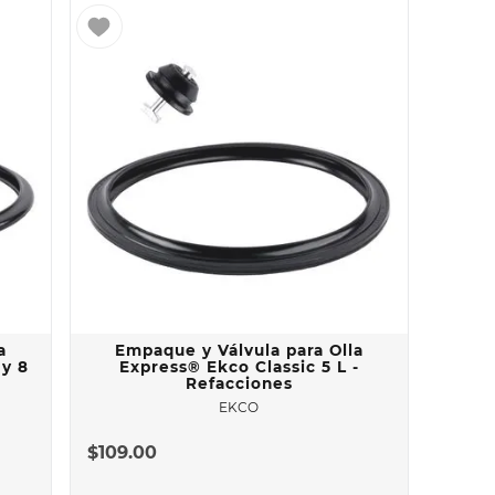
a
Empaque y Válvula para Olla
 y 8
Express® Ekco Classic 5 L -
Refacciones
EKCO
$
109
.
00