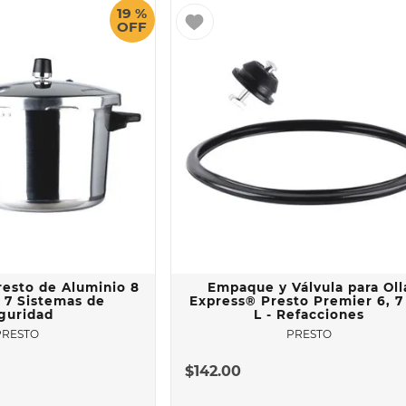
19 %
OFF
resto de Aluminio 8
Empaque y Válvula para Oll
n 7 Sistemas de
Express® Presto Premier 6, 7
guridad
L - Refacciones
PRESTO
PRESTO
$
142
.
00