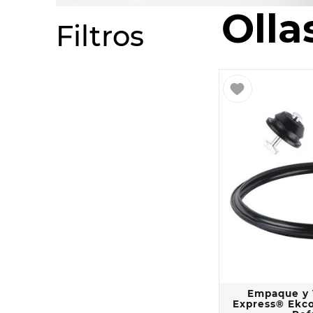
10
.
COM
Olla
Filtros
Empaque y V
Express® Ekco 